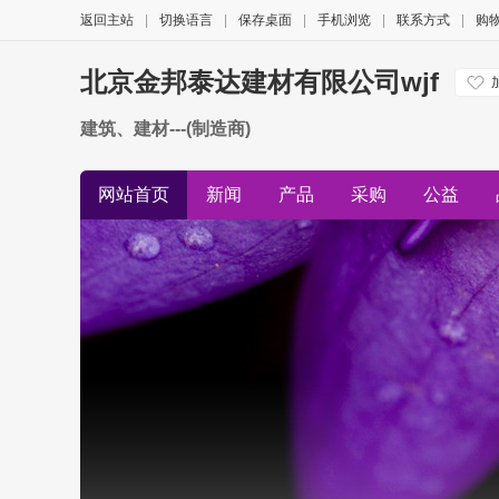
返回主站
|
切换语言
|
保存桌面
|
手机浏览
|
联系方式
|
购
北京金邦泰达建材有限公司wjf
建筑、建材---(制造商)
网站首页
新闻
产品
采购
公益