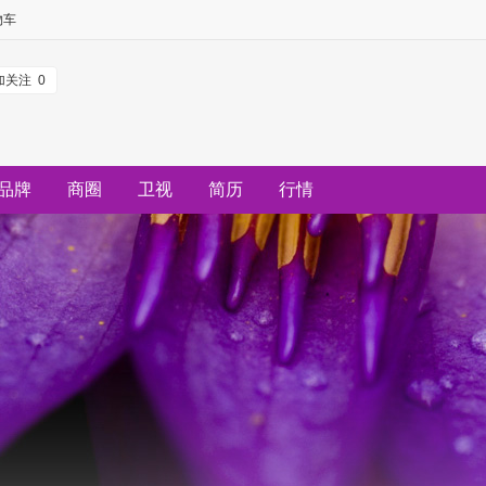
物车
加关注
0
品牌
商圈
卫视
简历
行情